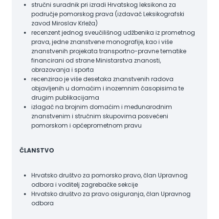
stručni suradnik pri izradi Hrvatskog leksikona za
područje pomorskog prava (izdavač Leksikografski
zavod Miroslav Krleža)
recenzent jednog sveučilišnog udžbenika iz prometnog
prava, jedne znanstvene monografije, kao i više
znanstvenih projekata transportno-pravne tematike
financirani od strane Ministarstva znanosti,
obrazovanja i sporta
recenzirao je više desetaka znanstvenih radova
objavljenih u domaćim i inozemnim časopisima te
drugim publikacijama
izlagač na brojnim domaćim i međunarodnim
znanstvenim i stručnim skupovima posvećeni
pomorskom i općeprometnom pravu
ČLANSTVO
Hrvatsko društvo za pomorsko pravo, član Upravnog
odbora i voditelj zagrebačke sekcije
Hrvatsko društvo za pravo osiguranja, član Upravnog
odbora