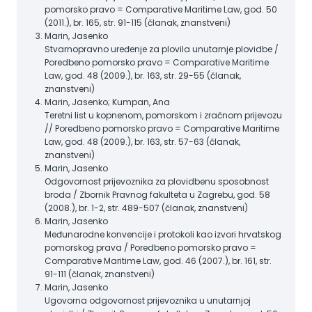
pomorsko pravo = Comparative Maritime Law, god. 50
(2011.), br. 165, str. 91-115 (članak, znanstveni)
Marin, Jasenko
Stvarnopravno uređenje za plovila unutarnje plovidbe /
Poredbeno pomorsko pravo = Comparative Maritime
Law, god. 48 (2009.), br. 163, str. 29-55 (članak,
znanstveni)
Marin, Jasenko; Kumpan, Ana
Teretni list u kopnenom, pomorskom i zračnom prijevozu
// Poredbeno pomorsko pravo = Comparative Maritime
Law, god. 48 (2009.), br. 163, str. 57-63 (članak,
znanstveni)
Marin, Jasenko
Odgovornost prijevoznika za plovidbenu sposobnost
broda / Zbornik Pravnog fakulteta u Zagrebu, god. 58
(2008.), br. 1-2, str. 489-507 (članak, znanstveni)
Marin, Jasenko
Međunarodne konvencije i protokoli kao izvori hrvatskog
pomorskog prava / Poredbeno pomorsko pravo =
Comparative Maritime Law, god. 46 (2007.), br. 161, str.
91-111 (članak, znanstveni)
Marin, Jasenko
Ugovorna odgovornost prijevoznika u unutarnjoj