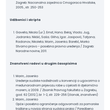
Zagreb: Nacionalna zajednica Crnogoraca Hrvatske,
2005., str. 250-253
Udžbenici i skripta
Gavella, Nikola (ur.); Ernst, Hano; Belaj, Vlado; Jug,
Jadranko; Nikšić, Saša; Gliha, Igor; Josipović, Tatjana;
Radionov, Nikoleta; Marin, Jasenko; Baretić, Marko
Stvarno pravo – posebna pravna uređenja / Zagreb:
Narodne novine, 2011.
Znanstveni radovi u drugim časopisima
Marin, Jasenko
Uređenje sudske nadležnosti u konvenciji o ugovorima o
međunarodnom prijevozu robe u cijelosti ili djelomično
morem, iz 2009. / Zbornik Pravnog fakulteta u Zagrebu,
god. 62 (2012.), br. 1-2, str. 229-256 (članak, znanstveni)
Marin, Jasenko
Opće i posebno ograničenje odgovornosti za pomorske
tražbine u novijoj stranoj sudskoj praksi / Poredbeno