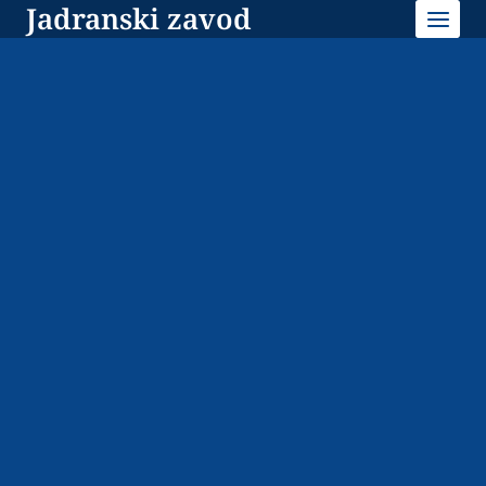
Jadranski zavod
Skip
to
content