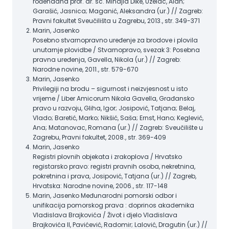
rođendana prof. dr. sc. Mihajla Dike, Uzelac, Alan;
Garašić, Jasnica; Maganić, Aleksandra (ur.) // Zagreb:
Pravni fakultet Sveučilišta u Zagrebu, 2013., str. 349-371
Marin, Jasenko
Posebno stvarnopravno uređenje za brodove i plovila
unutarnje plovidbe / Stvarnopravo, svezak 3: Posebna
pravna uređenja, Gavella, Nikola (ur.) // Zagreb:
Narodne novine, 2011., str. 579-670
Marin, Jasenko
Privilegiji na brodu – sigurnost i neizvjesnost u isto
vrijeme / Liber Amicorum Nikola Gavella, Građansko
pravo u razvoju, Gliha, Igor; Josipović, Tatjana; Belaj,
Vlado; Baretić, Marko; Nikšić, Saša; Ernst, Hano; Keglević,
Ana; Matanovac, Romana (ur.) // Zagreb: Sveučilište u
Zagrebu, Pravni fakultet, 2008., str. 369-409
Marin, Jasenko
Registri plovnih objekata i zrakoplova / Hrvatsko
registarsko pravo: registri pravnih osoba, nekretnina,
pokretnina i prava, Josipović, Tatjana (ur.) // Zagreb,
Hrvatska: Narodne novine, 2006., str. 117-148
Marin, Jasenko Međunarodni pomorski odbor i
unifikacija pomorskog prava : doprinos akademika
Vladislava Brajkovića / Život i djelo Vladislava
Brajkovića II, Pavićević, Radomir; Lalović, Dragutin (ur.) //