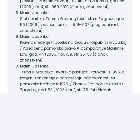
plovidbi / Zbornik Pravnog fakulteta u Zagrebu, god. 56
(2006.), br. 4, str. 969-1010 (članak, znanstveni)
Marin, Jasenko
Slot charter / Zbornik Pravnog fakulteta u Zagrebu, god.
56 (2006.), posebni broj, str. 591- 607 (pregledni rad,
znanstveni)
Marin, Jasenko
Pravno uređenje hipoteke na brodu u Republici Hrvatskoj
/ Poredbeno pomorsko pravo = Comparative Maritime
Law, god. 44 (2005.), br. 159, str. 25-57 (članak,
znanstveni)
Marin, Jasenko
Treba li Republika Hrvatska pristupiti Protokolu iz 1996. o
izmjeni Konvencije o ograničenju odgovornosti za
pomorske tražbine iz 1976. / Zbornik Pravnog fakulteta u
Zagrebu, god. 53 (2003.), br. 1, str. 75-94 (članak,
znanstveni)
Marin, Jasenko
Nacrt Protokola o izmjenama Atenske konvencije iz 1974.
godine o prijevozu putnika i njihove prtljage morem /
Zbornik Pravnog fakulteta Sveučilišta u Rijeci, god. 23
(2002.), br. 2, Supplement, str. 177-193 (članak,
znanstveni)
Marin, Jasenko