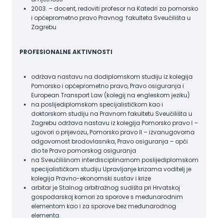
2003. – docent, redoviti profesor na Katedri za pomorsko
i općeprometno pravo Pravnog fakulteta Sveučilišta u
Zagrebu
PROFESIONALNE AKTIVNOSTI
održava nastavu na dodiplomskom studiju iz kolegija
Pomorsko i općeprometno pravo, Pravo osiguranja i
European Transport Law (kolegij na engleskom jeziku)
na poslijediplomskom specijalističkom kao i
doktorskom studiju na Pravnom fakultetu Sveučilišta u
Zagrebu održava nastavu iz kolegija Pomorsko pravo I –
ugovori o prijevozu, Pomorsko pravo II – izvanugovorna
odgovornost brodovlasnika, Pravo osiguranja – opći
dio te Pravo pomorskog osiguranja
na Sveučilišnom interdisciplinarnom poslijediplomskom
specijalističkom studiju Upravljanje krizama voditelj je
kolegija Pravno-ekonomski sustav i krize
arbitar je Stalnog arbitražnog sudišta pri Hrvatskoj
gospodarskoj komori za sporove s međunarodnim
elementom kao i za sporove bez međunarodnog
elementa