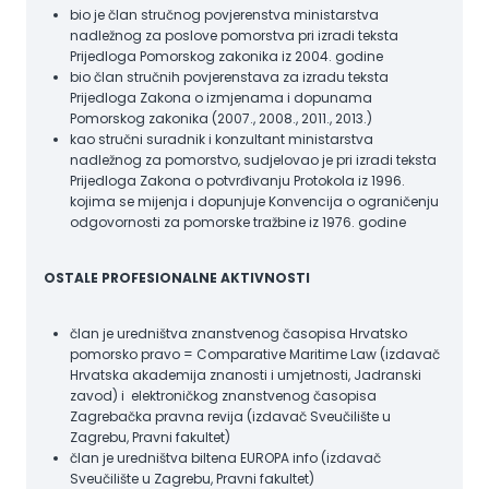
bio je član stručnog povjerenstva ministarstva
nadležnog za poslove pomorstva pri izradi teksta
Prijedloga Pomorskog zakonika iz 2004. godine
bio član stručnih povjerenstava za izradu teksta
Prijedloga Zakona o izmjenama i dopunama
Pomorskog zakonika (2007., 2008., 2011., 2013.)
kao stručni suradnik i konzultant ministarstva
nadležnog za pomorstvo, sudjelovao je pri izradi teksta
Prijedloga Zakona o potvrđivanju Protokola iz 1996.
kojima se mijenja i dopunjuje Konvencija o ograničenju
odgovornosti za pomorske tražbine iz 1976. godine
OSTALE PROFESIONALNE AKTIVNOSTI
član je uredništva znanstvenog časopisa Hrvatsko
pomorsko pravo = Comparative Maritime Law (izdavač
Hrvatska akademija znanosti i umjetnosti, Jadranski
zavod) i elektroničkog znanstvenog časopisa
Zagrebačka pravna revija (izdavač Sveučilište u
Zagrebu, Pravni fakultet)
član je uredništva biltena EUROPA info (izdavač
Sveučilište u Zagrebu, Pravni fakultet)