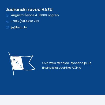
Jadranski zavod HAZU
Augusta Šenoe 4, 10000 Zagreb
+385 (0)1 4920 733
jz@hazu.hr
Ova web stranica izrađena je uz
financijsku podršku ACI-ja
© 2026 Jadranski zavod
Izrada:
Orbis.hr