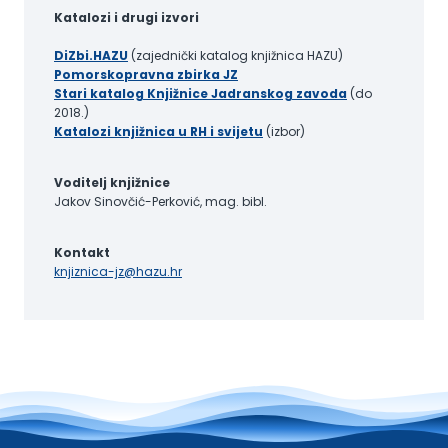
Katalozi i drugi izvori
DiZbi.HAZU
(zajednički katalog knjižnica HAZU)
Pomorskopravna zbirka JZ
Stari katalog Knjižnice Jadranskog zavoda
(do
2018.)
Katalozi knjižnica u RH i svijetu
(izbor)
Voditelj knjižnice
Jakov Sinovčić-Perković, mag. bibl.
Kontakt
knjiznica-jz@hazu.hr