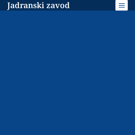
Jadranski zavod
Skip
to
content