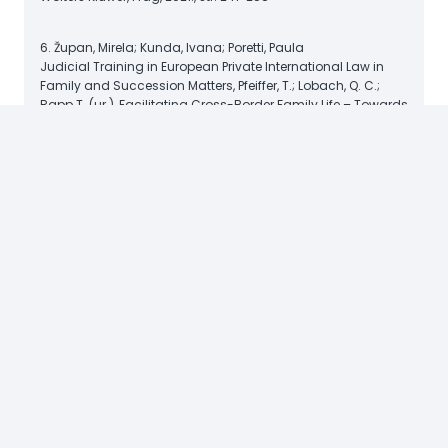
6. Župan, Mirela; Kunda, Ivana; Poretti, Paula
Judicial Training in European Private International Law in
Family and Succession Matters, Pfeiffer, T.; Lobach, Q. C.;
Rapp T. (ur.), Facilitating Cross-Border Family Life – Towards
a Common European Understanding: EUFams II and
Beyond / Heidelberg University Publishing, Heidelberg, 2021.,
str. 91-149
7. Kunda, Ivana
Experiences and Challenges of Croatia as EU Member State,
Kellerhals, A.; Baumgartner, T. (ur.), Current Challenges of
th
European Integration: 12
Network Europe Conference / EIZ
Publishing, Zürich, 2021., str. 61-80
8. Kunda, Ivana
Hyperlinking to Copyright Works in EU: Finding a Weak Link,
Gervais, D. (ur.), The Future of Intellectual Property / Edward
Elgar Publishing, Nashville, 2021., str. 251-271
9. Tomljenović, Vesna; Kunda, Ivana