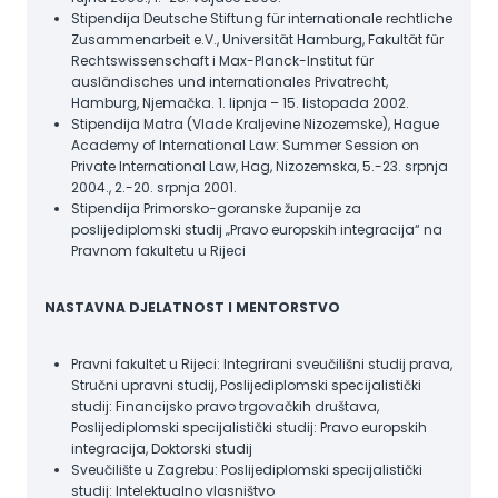
Stipendija Deutsche Stiftung für internationale rechtliche
Zusammenarbeit e.V., Universität Hamburg, Fakultät für
Rechtswissenschaft i Max-Planck-Institut für
ausländisches und internationales Privatrecht,
Hamburg, Njemačka. 1. lipnja – 15. listopada 2002.
Stipendija Matra (Vlade Kraljevine Nizozemske), Hague
Academy of International Law: Summer Session on
Private International Law, Hag, Nizozemska, 5.-23. srpnja
2004., 2.-20. srpnja 2001.
Stipendija Primorsko-goranske županije za
poslijediplomski studij „Pravo europskih integracija“ na
Pravnom fakultetu u Rijeci
NASTAVNA DJELATNOST I MENTORSTVO
Pravni fakultet u Rijeci: Integrirani sveučilišni studij prava,
Stručni upravni studij, Poslijediplomski specijalistički
studij: Financijsko pravo trgovačkih društava,
Poslijediplomski specijalistički studij: Pravo europskih
integracija, Doktorski studij
Sveučilište u Zagrebu: Poslijediplomski specijalistički
studij: Intelektualno vlasništvo