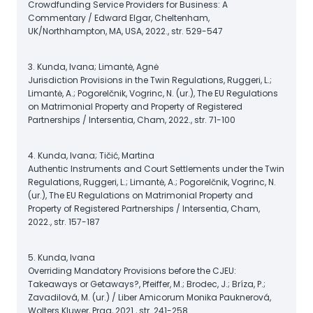
Crowdfunding Service Providers for Business: A
Commentary / Edward Elgar, Cheltenham,
UK/Northhampton, MA, USA, 2022., str. 529-547
3. Kunda, Ivana; Limantė, Agnė
Jurisdiction Provisions in the Twin Regulations, Ruggeri, L.;
Limantė, A.; Pogorelčnik, Vogrinc, N. (ur.), The EU Regulations
on Matrimonial Property and Property of Registered
Partnerships / Intersentia, Cham, 2022., str. 71-100
4. Kunda, Ivana; Tičić, Martina
Authentic Instruments and Court Settlements under the Twin
Regulations, Ruggeri, L.; Limantė, A.; Pogorelčnik, Vogrinc, N.
(ur.), The EU Regulations on Matrimonial Property and
Property of Registered Partnerships / Intersentia, Cham,
2022., str. 157-187
5. Kunda, Ivana
Overriding Mandatory Provisions before the CJEU:
Takeaways or Getaways?, Pfeiffer, M.; Brodec, J.; Bríza, P.;
Zavadilová, M. (ur.) / Liber Amicorum Monika Pauknerová,
Wolters Kluwer, Prag, 2021., str. 241-258