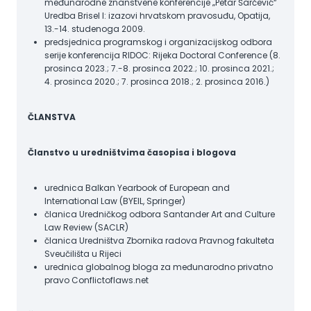
međunarodne znanstvene konferencije „Petar Šarčević“
Uredba Brisel I: izazovi hrvatskom pravosuđu, Opatija,
13.-14. studenoga 2009.
predsjednica programskog i organizacijskog odbora
serije konferencija RIDOC: Rijeka Doctoral Conference (8.
prosinca 2023.; 7.-8. prosinca 2022.; 10. prosinca 2021.;
4. prosinca 2020.; 7. prosinca 2018.; 2. prosinca 2016.)
ČLANSTVA
Članstvo u uredništvima časopisa i blogova
urednica Balkan Yearbook of European and
International Law (BYEIL, Springer)
članica Uredničkog odbora Santander Art and Culture
Law Review (SACLR)
članica Uredništva Zbornika radova Pravnog fakulteta
Sveučilišta u Rijeci
urednica globalnog bloga za međunarodno privatno
pravo Conflictoflaws.net