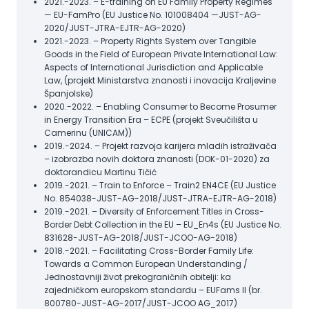
2021.-2023. – E-training on EU Family Property Regimes
— EU-FamPro (EU Justice No. 101008404 —JUST-AG-
2020/JUST-JTRA-EJTR-AG-2020)
2021.-2023. – Property Rights System over Tangible
Goods in the Field of European Private International Law:
Aspects of International Jurisdiction and Applicable
Law, (projekt Ministarstva znanosti i inovacija Kraljevine
Španjolske)
2020.-2022. – Enabling Consumer to Become Prosumer
in Energy Transition Era – ECPE (projekt Sveučilišta u
Camerinu (UNICAM))
2019.-2024. – Projekt razvoja karijera mladih istraživača
– izobrazba novih doktora znanosti (DOK-01-2020) za
doktorandicu Martinu Tičić
2019.-2021. – Train to Enforce – Train2 EN4CE (EU Justice
No. 854038-JUST-AG-2018/JUST-JTRA-EJTR-AG-2018)
2019.-2021. – Diversity of Enforcement Titles in Cross-
Border Debt Collection in the EU – EU_En4s (EU Justice No.
831628-JUST-AG-2018/JUST-JCOO-AG-2018)
2018.-2021. – Facilitating Cross-Border Family Life:
Towards a Common European Understanding /
Jednostavniji život prekograničnih obitelji: ka
zajedničkom europskom standardu – EUFams II (br.
800780-JUST-AG-2017/JUST-JCOO AG_2017)