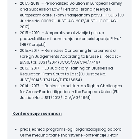
2017.-2019. – Personalized Solution in European Family
and Succession Law / Personalizirana rješenja u
europskom obiteljskom i nasljednom pravu – PSEFS (EU
Justice No. 800821-JUST-AG-2017/JUST-JCOO-AG-
2017)
2015.-2019. – „Korporativne akvizicije i pristup
poduzetničkom financiranju nakon pristupanja EU-u“
(HRZZ projekt)
2015.-2017. – Remedies Concerning Enforcement of
Foreign Judgements According to Brussels I Recast –
BIARE (br. JUST/2014/JCOO/AG/CIVI/7749)
2015.-2017. – EU Judiciary Training on Brussels IIa
Regulation: From South to East (EU Justice No.
JUST/2014/JTRA/AG/EJTR/6854)
2014.-2017. – Business and Human Rights Challenges
for Cross-Border Litigation in the European Union (EU
Justice No. JUST/2013/JCIV/AG/4661)
Konferencije i seminari
predsjednica programskog i organizacijskog odbora
Osme međunarodne znanstvene konferencije „Petar