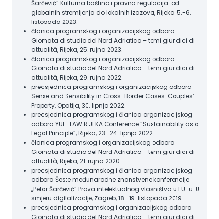
Šarčević“ Kulturna baština i pravna regulacija: od
globalnih stremljenja do lokalnih izazova, Rijeka, 5.-6.
listopada 2023.
članica programskog i organizacijskog odbora
Giornata di studio del Nord Adriatico – temi giuridici di
attualità, Rijeka, 25. rujna 2023.
članica programskog i organizacijskog odbora
Giornata di studio del Nord Adriatico – temi giuridici di
attualità, Rijeka, 29. rujna 2022.
predsjednica programskog i organizacijskog odbora
Sense and Sensibility in Cross-Border Cases: Couples’
Property, Opatija, 30. lipnja 2022.
predsjednica programskog i članica organizacijskog
odbora YUFE LAW RIJEKA Conference “Sustainability as a
Legal Principle”, Rijeka, 23.-24. lipnja 2022.
članica programskog i organizacijskog odbora
Giornata di studio del Nord Adriatico – temi giuridici di
attualità, Rijeka, 21. rujna 2020.
predsjednica programskog i članica organizacijskog
odbora Šeste međunarodne znanstvene konferencije
„Petar Šarčević“ Prava intelektualnog vlasništva u EU-u: U
smjeru digitalizacije, Zagreb, 18.-19. listopada 2019.
predsjednica programskog i organizacijskog odbora
Giornata di studio del Nord Adriatico – temi giuridici di