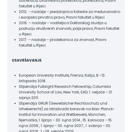
docentica, izvanredna profesorica, profesorica, Pravni
fakultet u Rijeci
2013. – nadalje – predstojnica Katedre za međunarodno
i europsko privatno pravo, Pravni fakultet u Rijeci
2016. – nadalje – voditeljica Doktorskog studija u
području društvenih znanosti, polje pravo, Pravni fakultet
u Rijeci
2017. – nadalje – prodekanica za znanost, Pravni
fakultet u Rijeci
USAVRŠAVANJE
European University Institute, Firenza, Italija, 8.-13.
listopada 2018.
Stipendija Fulbright Research Fellowship, Columbia
University School of Law, New York, SAD, 1. veljače – 31.
srpnja 2011.
Stipendija GRUR (Gewerblicher Rechtsschutz und
Urheberrecht) za istraživački boravak na Max-Planck-
Institut für Innovation und Wettbewerb, München,
Njemačka, 1. lipnja – 30. rujna 2014., 15. kolovoza – 15.
rujna 2008., 1. lipnja – 30. rujna 2007., 1. svibnja – 30.
rujna 2006., 1.-28. veljače 2006.