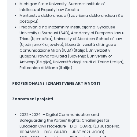
Michigan State University: Summer Institute of
Intellectual Property Law Croatia
Mentorstvo doktoranada (1 završena doktorandica i 3 u
postupku)
Predavanja na inozemnim institucijama: Syracuse
University u Syracusi (SAD), Academy of European Law u
Trieru (Njemačka), University of Aberdeen School of Law
(Ujedinjeno Kraljevstvo), Libera Università di Lingue e
Comunicazione Milan (IULM) (Italija), Univerzitet v
Ljubljani, Pravna fakulteta (Slovenija), University of
Antwerp (Belgija), Università degli studi di Torino (Italija),
Politecnico di Milano (Italija)
PROFESIONALNE I ZNANSTVENE AKTIVNOSTI
Znanstveni projekti
2022.-2024. – Digital Communication and
Safeguarding the Parties’ Rights: Challenges for
European Civil Procedure – DIGI-GUARD (EU Justice No.
101046660 — DIGI-GUARD — JUST 2021-JCOO)