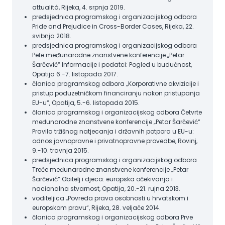
attualità, Rijeka, 4. srpnja 2019.
predsjednica programskog i organizacijskog odbora
Pride and Prejudice in Cross-Border Cases, Rijeka, 22.
svibnja 2018.
predsjednica programskog i organizacijskog odbora
Pete međunarodne znanstvene konferencije „Petar
Šarčević“ Informacije i podatci: Pogled u budućnost,
Opatija 6.-7. listopada 2017.
članica programskog odbora „Korporativne akvizicije i
pristup poduzetničkom financiranju nakon pristupanja
EU-u“, Opatija, 5.-6. listopada 2015.
članica programskog i organizacijskog odbora Četvrte
međunarodne znanstvene konferencije „Petar Šarčević“
Pravila tržišnog natjecanja i državnih potpora u EU-u:
odnos javnopravne i privatnopravne provedbe, Rovinj,
9.-10. travnja 2015.
predsjednica programskog i organizacijskog odbora
Treće međunarodne znanstvene konferencije „Petar
Šarčević“ Obitelj i djeca: europska očekivanja i
nacionalna stvarnost, Opatija, 20.-21. rujna 2013.
voditeljica „Povreda prava osobnosti u hrvatskom i
europskom pravu“, Rijeka, 28. veljače 2014.
članica programskog i organizacijskog odbora Prve