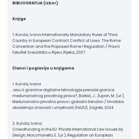
BIBLIOGRAFIJA (izbor)
Knjige
1. Kunda, Ivana Internationally Mandatory Rules of Third
Country in European Contract Conflict of Laws: The Rome
Convention and the Proposed Rome I Regulation / Pravni
fakultet Sveučilišta u Rijeci, Rijeka, 2007.
Članci i poglavlja u knjigama
1. Kunda, Ivana
Jesu li granične digitalne tehnologije prerasle granice
međunarodnog privatnog prava?, Barbić, J.; Župan, M. (ur.),
Međunarodno privatno pravo i globalni trendovi / Hrvatska
akademija znanosti i umjetnosti (HAZU), Zagreb, 2024.
2. Kunda, Ivana
Crowdfunding in the EU: Private International Law Issues by
Design, Macchiavello, E. (ur.), Regulation on European