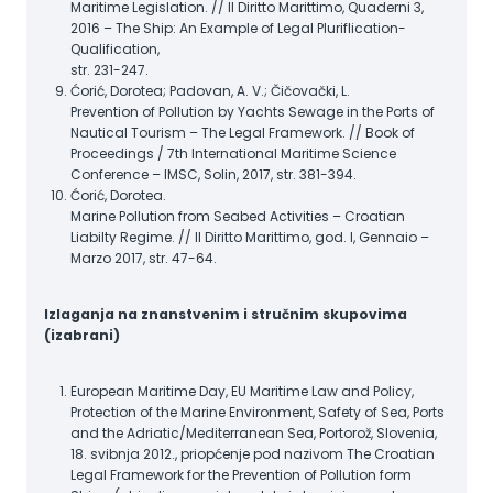
Maritime Legislation. // Il Diritto Marittimo, Quaderni 3,
2016 – The Ship: An Example of Legal Pluriflication-
Qualification,
str. 231-247.
Ćorić, Dorotea; Padovan, A. V.; Čičovački, L.
Prevention of Pollution by Yachts Sewage in the Ports of
Nautical Tourism – The Legal Framework. // Book of
Proceedings / 7th International Maritime Science
Conference – IMSC, Solin, 2017, str. 381-394.
Ćorić, Dorotea.
Marine Pollution from Seabed Activities – Croatian
Liabilty Regime. // Il Diritto Marittimo, god. I, Gennaio –
Marzo 2017, str. 47-64.
Izlaganja na znanstvenim i stručnim skupovima
(izabrani)
European Maritime Day, EU Maritime Law and Policy,
Protection of the Marine Environment, Safety of Sea, Ports
and the Adriatic/Mediterranean Sea, Portorož, Slovenia,
18. svibnja 2012., priopćenje pod nazivom The Croatian
Legal Framework for the Prevention of Pollution form