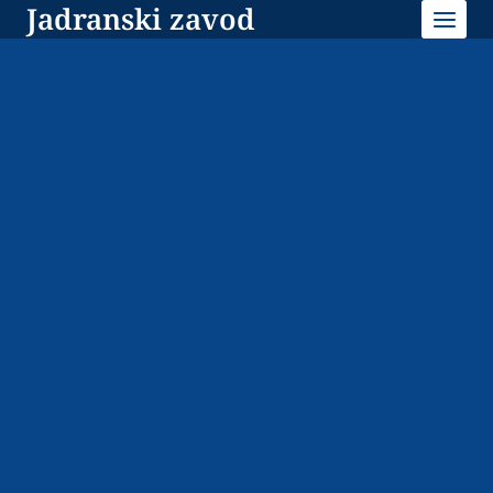
Jadranski zavod
Skip
to
content