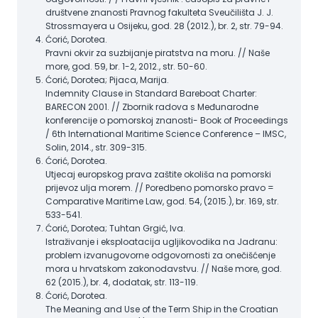
društvene znanosti Pravnog fakulteta Sveučilišta J. J.
Strossmayera u Osijeku, god. 28 (2012.), br. 2, str. 79-94.
Ćorić, Dorotea.
Pravni okvir za suzbijanje piratstva na moru. // Naše
more, god. 59, br. 1-2, 2012., str. 50-60.
Ćorić, Dorotea; Pijaca, Marija.
Indemnity Clause in Standard Bareboat Charter:
BARECON 2001. // Zbornik radova s Međunarodne
konferencije o pomorskoj znanosti- Book of Proceedings
/ 6th International Maritime Science Conference – IMSC,
Solin, 2014., str. 309-315.
Ćorić, Dorotea.
Utjecaj europskog prava zaštite okoliša na pomorski
prijevoz ulja morem. // Poredbeno pomorsko pravo =
Comparative Maritime Law, god. 54, (2015.), br. 169, str.
533-541.
Ćorić, Dorotea; Tuhtan Grgić, Iva.
Istraživanje i eksploatacija ugljikovodika na Jadranu:
problem izvanugovorne odgovornosti za onečišćenje
mora u hrvatskom zakonodavstvu. // Naše more, god.
62 (2015.), br. 4, dodatak, str. 113-119.
Ćorić, Dorotea.
The Meaning and Use of the Term Ship in the Croatian