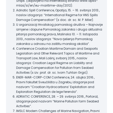
Ships. (objavljeno na internetskoj stranici www.dpss-
mlas/si/en/eu-maritime-day/2012).
Adriatic Spill Conference, Opatija, 15. – 16. svibnja 2013.,
naslov izlaganja: “International Regime for HNS Spills
Damage Compensation” (s doc. dr. sc. M. P. Miler).
U organizaciji Hrvatskog pomorskog društva – Najnovije
izmjene i dopune Pomorskog zakonika i druga aktualna
pitanja pomorskog prava, Malinska 10. – 11. listopada
2013., naslov izlaganja: “Nova rješenja Pomorskog
zakonika u odnosu na zaštitu morskog okoliša”.
Conference Croatian Maritime Domain and Seaports
Legislation and Other Relevant Topics of Maritime and
Transport Law, Mali Lošinj, svibanj 2015., naslov
izlaganja: Croatian Legal Regime on Liability and
Damage Compensation for Pollution from Seabed
Activities (s izv. prof. dr. sc. Ivom Tuhtan Grgić).
ENER-MAR-CORP-COM Conference, 24. ožujka 2016.,
Pravni fakultet Sveučilišta u Zagrebu, izlaganje pod
nazivom “Croatian Hydrocarbons’ Explotation and
Exploration Regulation de lege ferenda”.
ADRIATIC CONFERENCE, 28. – 29. svibnja 2016., Portorož,
izlaganje pod nazivom “Marine Pollution form Seabed
Activities”.
IMSLC Modern Challenges of Marine Navigation, Pravni