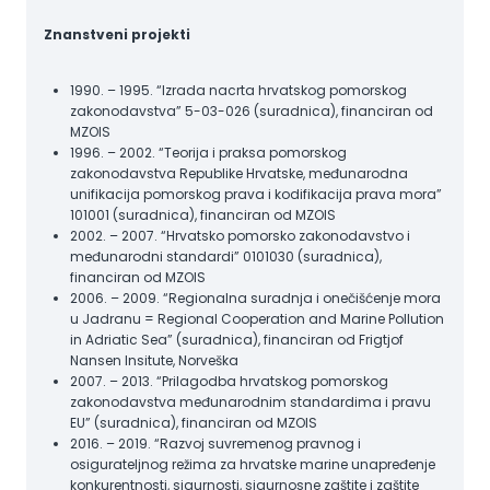
Znanstveni projekti
1990. – 1995. “Izrada nacrta hrvatskog pomorskog
zakonodavstva” 5-03-026 (suradnica), financiran od
MZOIS
1996. – 2002. “Teorija i praksa pomorskog
zakonodavstva Republike Hrvatske, međunarodna
unifikacija pomorskog prava i kodifikacija prava mora”
101001 (suradnica), financiran od MZOIS
2002. – 2007. “Hrvatsko pomorsko zakonodavstvo i
međunarodni standardi” 0101030 (suradnica),
financiran od MZOIS
2006. – 2009. “Regionalna suradnja i onečišćenje mora
u Jadranu = Regional Cooperation and Marine Pollution
in Adriatic Sea” (suradnica), financiran od Frigtjof
Nansen Insitute, Norveška
2007. – 2013. “Prilagodba hrvatskog pomorskog
zakonodavstva međunarodnim standardima i pravu
EU” (suradnica), financiran od MZOIS
2016. – 2019. “Razvoj suvremenog pravnog i
osigurateljnog režima za hrvatske marine unapređenje
konkurentnosti, sigurnosti, sigurnosne zaštite i zaštite