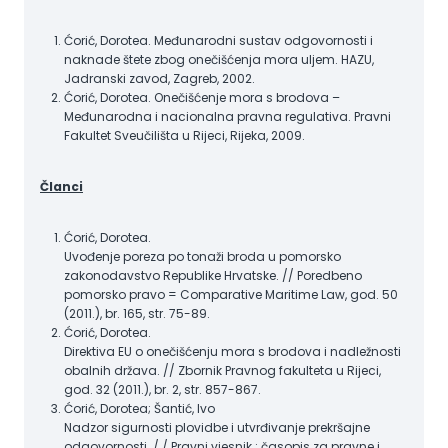
Ćorić, Dorotea. Međunarodni sustav odgovornosti i
naknade štete zbog onečišćenja mora uljem. HAZU,
Jadranski zavod, Zagreb, 2002.
Ćorić, Dorotea. Onečišćenje mora s brodova –
Međunarodna i nacionalna pravna regulativa. Pravni
Fakultet Sveučilišta u Rijeci, Rijeka, 2009.
Članci
Ćorić, Dorotea.
Uvođenje poreza po tonaži broda u pomorsko
zakonodavstvo Republike Hrvatske. // Poredbeno
pomorsko pravo = Comparative Maritime Law, god. 50
(2011.), br. 165, str. 75-89.
Ćorić, Dorotea.
Direktiva EU o onečišćenju mora s brodova i nadležnosti
obalnih država. // Zbornik Pravnog fakulteta u Rijeci,
god. 32 (2011.), br. 2, str. 857-867.
Ćorić, Dorotea; Šantić, Ivo
Nadzor sigurnosti plovidbe i utvrđivanje prekršajne
odgovornosti. / / Pravni vjesnik : časopis za pravne i