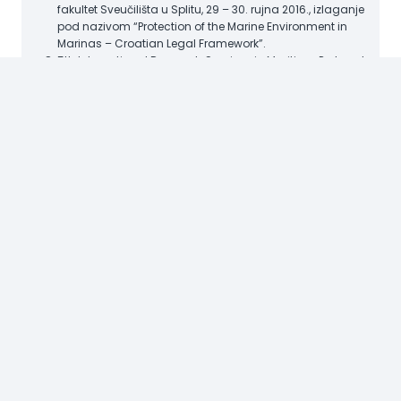
fakultet Sveučilišta u Splitu, 29 – 30. rujna 2016., izlaganje
pod nazivom “Protection of the Marine Environment in
Marinas – Croatian Legal Framework”.
5th International Research Seminar in Maritime, Port and
Trasport Law, Alma Mater Studiorum University of
Bologna, 1 July 2016, pozvano predavanje (master
class) pod nazivom “The Meaning and Use of the Term
Ship in the Croatian Maritime Legislation”.
Savjetovanje pravnika Vlasništvo-Obveze-Postupak,
Poreč, 13. – 15. travnja 2016., izlaganje pod nazivom
“Naknada štete u slučaju onečišćenja mora prema
odredbama Pomorskog zakonika” (s izv. prof. dr. sc.
Ivom Tuhtan Grgić).
Znanstveni skup pod nazivom „Pomorsko pravo i pravo
mora: jadranske zemlje u europskim okvirima“, 7.
studenoga 2016., Zagreb, Hrvatska akademija znanosti i
umjetnosti, naslov izlaganja: “Utjecaj europskog prava
zaštite okoliša na pomorsku industriju”.
Okrugli stol Pravo zaštite mora, HAZU, 23. studenoga
2016., izlaganje pod nazivom “Pravni sustavi
odgovornosti za onečišćenje mora s pomorskih
objekata”.