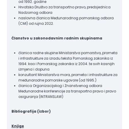
od 1992. godine
Hrvatsko Društvo za transportno pravo, predsjednica
Nadzornog odbora
naslovna članica Međunarodnog pomorskog odbora
(CMI) od rujna 2022.
Članstvo u zakonodavnim radnim skupinama
članica radne skupine Ministarstva pomorstva, prometa
i infrastrukture za izradu teksta Pomorskog zakonika iz
1994. kao i Pomorskog zakonika iz 2004. te svih kasnijih
izmjena i dopuna
konzultant Ministarstva mora, prometa i infrastrukture za
međunarodne pomorske ugovore (od 1995.)
članica Organizacijskog i Znanstvenog odbora
Međunarodne konferencije za transportno pravo i pravo
osiguranja (INTRANSLAW)
Bibliografija (izbor)
Knjige