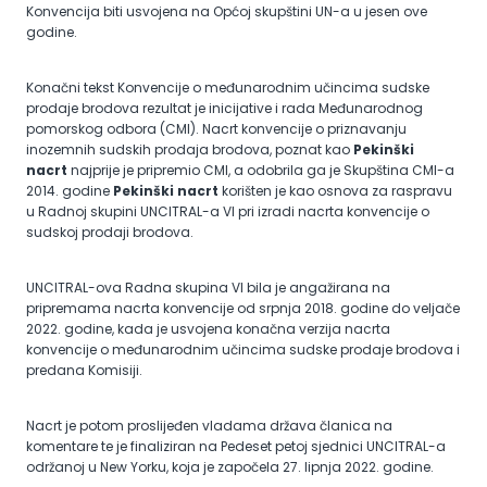
Konvencija biti usvojena na Općoj skupštini UN-a u jesen ove
godine.
Konačni tekst Konvencije o međunarodnim učincima sudske
prodaje brodova rezultat je inicijative i rada Međunarodnog
pomorskog odbora (CMI). Nacrt konvencije o priznavanju
inozemnih sudskih prodaja brodova, poznat kao
Pekinški
nacrt
najprije je pripremio CMI, a odobrila ga je Skupština CMI-a
2014. godine
Pekinški nacrt
korišten je kao osnova za raspravu
u Radnoj skupini UNCITRAL-a VI pri izradi nacrta konvencije o
sudskoj prodaji brodova.
UNCITRAL-ova Radna skupina VI bila je angažirana na
pripremama nacrta konvencije od srpnja 2018. godine do veljače
2022. godine, kada je usvojena konačna verzija nacrta
konvencije o međunarodnim učincima sudske prodaje brodova i
predana Komisiji.
Nacrt je potom proslijeđen vladama država članica na
komentare te je finaliziran na Pedeset petoj sjednici UNCITRAL-a
održanoj u New Yorku, koja je započela 27. lipnja 2022. godine.