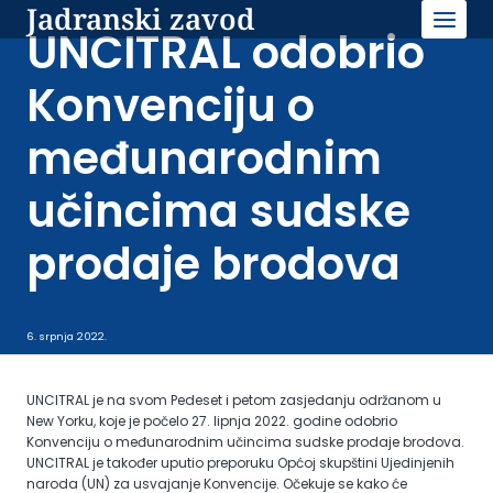
Jadranski zavod
Skip
to
UNCITRAL odobrio
content
Konvenciju o
međunarodnim
učincima sudske
prodaje brodova
6. srpnja 2022.
UNCITRAL je na svom Pedeset i petom zasjedanju održanom u
New Yorku, koje je počelo 27. lipnja 2022. godine odobrio
Konvenciju o međunarodnim učincima sudske prodaje brodova.
UNCITRAL je također uputio preporuku Općoj skupštini Ujedinjenih
naroda (UN) za usvajanje Konvencije. Očekuje se kako će