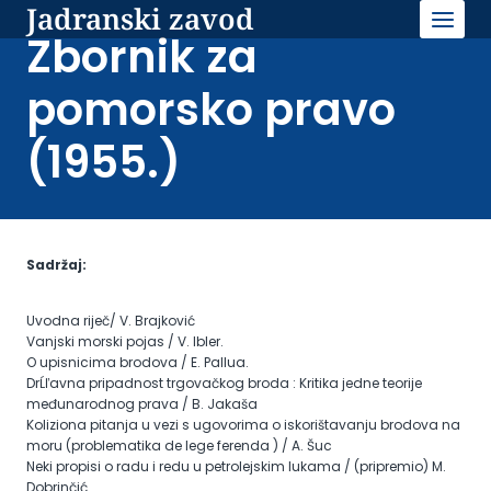
Jadranski zavod
Skip
to
Zbornik za
content
pomorsko pravo
(1955.)
Sadržaj:
Uvodna riječ/ V. Brajković
Vanjski morski pojas / V. Ibler.
O upisnicima brodova / E. Pallua.
DrĹľavna pripadnost trgovačkog broda : Kritika jedne teorije
međunarodnog prava / B. Jakaša
Koliziona pitanja u vezi s ugovorima o iskorištavanju brodova na
moru (problematika de lege ferenda ) / A. Šuc
Neki propisi o radu i redu u petrolejskim lukama / (pripremio) M.
Dobrinčić