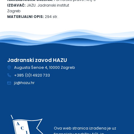
IZDAVAČ:
JAZU. Jadranski institut
Zagreb
MATERIJALNI OPIS:
294 str.
Jadranski zavod HAZU
Augusta Šenoe 4, 10000 Zagreb
+385 (0)1 4920 733
jz@hazu.hr
Ova web stranica izrađena je uz