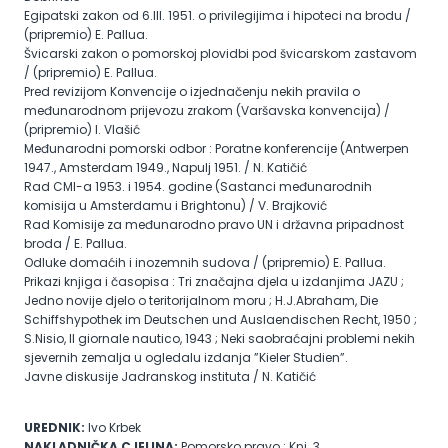
Egipatski zakon od 6.III. 1951. o privilegijima i hipoteci na brodu /
(pripremio) E. Pallua.
Švicarski zakon o pomorskoj plovidbi pod švicarskom zastavom
/ (pripremio) E. Pallua.
Pred revizijom Konvencije o izjednačenju nekih pravila o
međunarodnom prijevozu zrakom (Varšavska konvencija) /
(pripremio) I. Vlašić
Međunarodni pomorski odbor : Poratne konferencije (Antwerpen
1947., Amsterdam 1949., Napulj 1951. / N. Katičić
Rad CMI-a 1953. i 1954. godine (Sastanci međunarodnih
komisija u Amsterdamu i Brightonu) / V. Brajković
Rad Komisije za međunarodno pravo UN i državna pripadnost
broda / E. Pallua.
Odluke domaćih i inozemnih sudova / (pripremio) E. Pallua.
Prikazi knjiga i časopisa : Tri značajna djela u izdanjima JAZU ;
Jedno novije djelo o teritorijalnom moru ; H.J.Abraham, Die
Schiffshypothek im Deutschen und Auslaendischen Recht, 1950 ;
S.Nisio, Il giornale nautico, 1943 ; Neki saobraćajni problemi nekih
sjevernih zemalja u ogledalu izdanja ”Kieler Studien”.
Javne diskusije Jadranskog instituta / N. Katičić
UREDNIK:
Ivo Krbek
NAKLADNIČKA CJELINA:
Pomorsko pravo ; Knj. 3