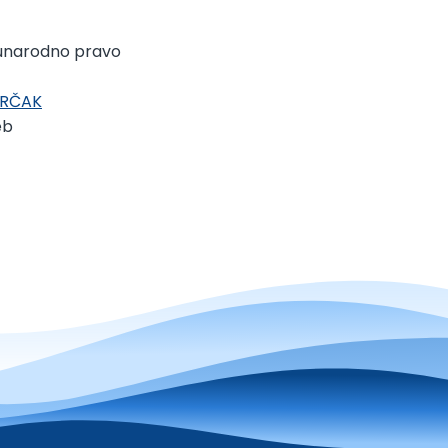
unarodno pravo
HRČAK
eb