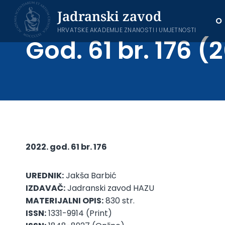
Skip
Jadranski zavod
to
O
content
HRVATSKE AKADEMIJE ZNANOSTI I UMJETNOSTI
God. 61 br. 176 (
2022. god. 61 br. 176
UREDNIK:
Jakša Barbić
IZDAVAČ:
Jadranski zavod HAZU
MATERIJALNI OPIS:
830 str.
ISSN:
1331-9914 (Print)