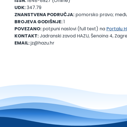
ISSN:
1848-8927 (Online)
UDK:
347.79
ZNANSTVENA PODRUČJA:
pomorsko pravo; međ
BROJEVA GODIŠNJE:
1
POVEZANO:
potpuni naslovi (full text) na
Portalu 
KONTAKT:
Jadranski zavod HAZU, Šenoina 4, Zagr
EMAIL:
jz@hazu.hr