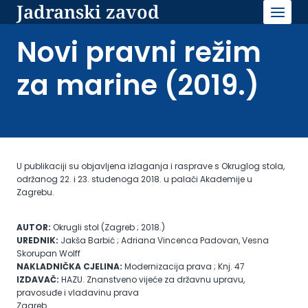
Jadranski zavod
Skip
to
content
Novi pravni režim
za marine (2019.)
U publikaciji su objavljena izlaganja i rasprave s Okruglog stola,
održanog 22. i 23. studenoga 2018. u palači Akademije u
Zagrebu.
AUTOR:
Okrugli stol (Zagreb ; 2018.)
UREDNIK:
Jakša Barbić ; Adriana Vincenca Padovan, Vesna
Skorupan Wolff
NAKLADNIČKA CJELINA:
Modernizacija prava ; Knj. 47
IZDAVAČ:
HAZU. Znanstveno vijeće za državnu upravu,
pravosuđe i vladavinu prava
Zagreb