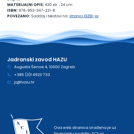
MATERIJALNI OPIS:
430 str. ; 24 cm
ISBN:
978-953-347-221-8
POVEZANO:
Sadržaj i tekstovi na:
stranici DIZBI-ja
Jadranski zavod HAZU
Augusta Šenoe 4, 10000 Zagreb
+385 (0)1 4920 733
jz@hazu.hr
Ova web stranica izrađena je uz
financijsku podršku ACI-ja