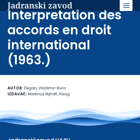
Jadranski zavod
Skip
to
Interpretation des
content
accords en droit
international
(1963.)
AUTOR:
Degan, Vladimir-Đuro
IZDAVAČ:
Martinus Nijhoff, Haag