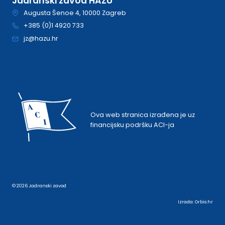
Jadranski zavod HAZU
Augusta Šenoe 4, 10000 Zagreb
+385 (0)1 4920 733
jz@hazu.hr
Ova web stranica izrađena je uz
financijsku podršku ACI-ja
© 2026 Jadranski zavod
Izrada:
Orbis.hr