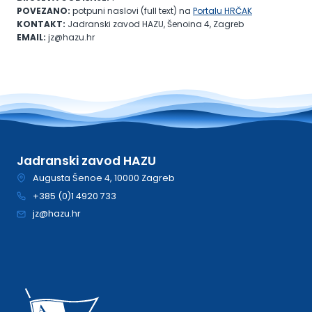
POVEZANO:
potpuni naslovi (full text) na
Portalu HRČAK
KONTAKT:
Jadranski zavod HAZU, Šenoina 4, Zagreb
EMAIL:
jz@hazu.hr
Jadranski zavod HAZU
Augusta Šenoe 4, 10000 Zagreb
+385 (0)1 4920 733
jz@hazu.hr