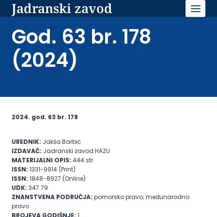
Jadranski zavod
Skip
to
content
God. 63 br. 178
(2024)
2024. god. 63 br. 178
UREDNIK:
Jakša Barbić
IZDAVAČ:
Jadranski zavod HAZU
MATERIJALNI OPIS:
444 str.
ISSN:
1331-9914 (Print)
ISSN:
1848-8927 (Online)
UDK:
347.79
ZNANSTVENA PODRUČJA:
pomorsko pravo; međunarodno
pravo
BROJEVA GODIŠNJE:
1