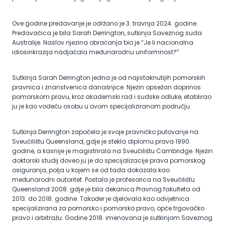
Ove godine predavanje je održano je 3. travnja 2024. godine.
Predavačica je bila Sarah Derrington, sutkinja Saveznog suda
Australije. Naslov njezina obraćanja bio je “Je li nacionalna
idiosinkrazija nadjačala međunarodnu uniformnost?”
Sutkinja Sarah Derrington jedna je od najistaknutijih pomorskih
pravnica i znanstvenica današnjice. Njezin opsežan doprinos
pomorskom pravu, kroz akademski rad i sudske odluke, etablirao
ju je kao vodeću osobu u ovom specijaliziranom području.
Sutkinja Derrington započela je svoje pravničko putovanje na
Sveučilištu Queensland, gdje je stekla diplomu prava 1990.
godine, a kasnije je magistrirala na Sveučilištu Cambridge. Njezin
doktorski studij doveo ju je do specijalizacije prava pomorskog
osiguranja, polja u kojem se od tada dokazala kao
međunarodni autoritet. Postala je profesorica na Sveučilištu
Queensland 2008. gdje je bila dekanica Pravnog fakulteta od
2013. do 2018. godine. Također je djelovala kao odvjetnica
specijalizirana za pomorsko i pomorsko pravo, opće trgovačko
pravo i arbitražu. Godine 2018. imenovana je sutkinjom Saveznog