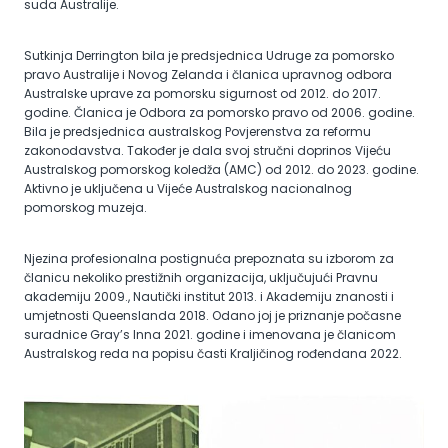
suda Australije.
Sutkinja Derrington bila je predsjednica Udruge za pomorsko
pravo Australije i Novog Zelanda i članica upravnog odbora
Australske uprave za pomorsku sigurnost od 2012. do 2017.
godine. Članica je Odbora za pomorsko pravo od 2006. godine.
Bila je predsjednica australskog Povjerenstva za reformu
zakonodavstva. Također je dala svoj stručni doprinos Vijeću
Australskog pomorskog koledža (AMC) od 2012. do 2023. godine.
Aktivno je uključena u Vijeće Australskog nacionalnog
pomorskog muzeja.
Njezina profesionalna postignuća prepoznata su izborom za
članicu nekoliko prestižnih organizacija, uključujući Pravnu
akademiju 2009., Nautički institut 2013. i Akademiju znanosti i
umjetnosti Queenslanda 2018. Odano joj je priznanje počasne
suradnice Gray’s Inna 2021. godine i imenovana je članicom
Australskog reda na popisu časti Kraljičinog rođendana 2022.