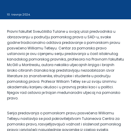
10. travnja 2024.
Pravni fakultet Sveučilišta Tulane u svojoj ulozi predvodnika u
obrazovanju u području pomorskog prava u SAD-u, svake
godine tradicionalno održava predavanje o pomorskom pravu
posvećeno Williamu Tetleyu. Centar za pomorsko pravo
ustanovio je ovu cijenjenu seriju predavanja u čast istaknutog
kanadskog pomorskog pravnika, profesora na Pravnom fakultetu
McGill u Montrealu, autora nekoliko utjecajnih knjiga i brojnih
široko citiranih članaka koji predstavljaju nezaobilazan izvor
literature za znanstvenike, stručnjake i studente u području
pomorskog prava. Profesor William Tetley se uz svoju iznimnu
akademsku karijeru okušao i u pravnoj praksi kao i u politici.
Njegov rad ostavio je trajan međunarodni utjecaj na pomorsko
pravo.
Serija predavanja o pomorskom pravu posvećena Williamu
Tetleyu nastavlja se pod pokroviteljstvom Tulaneova Centra za
pomorsko pravo, rasvjetljavajući važnost i složenost pomorskog
prava i privlačeći najuglednije govornike iz cijelog svijeta.