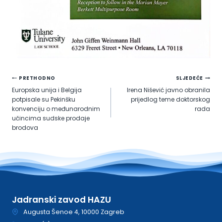
Navigacija
PRETHODNO
SLJEDEĆE
Europska unija i Belgija
Irena Nišević javno obranila
objava
potpisale su Pekinšku
prijedlog teme doktorskog
konvenciju o međunarodnim
rada
učincima sudske prodaje
brodova
Jadranski zavod HAZU
Augusta Šenoe 4, 10000 Zagreb