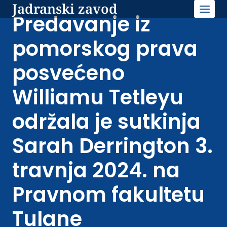
Jadranski zavod
Skip
to
Predavanje iz
content
pomorskog prava
posvećeno
Williamu Tetleyu
održala je sutkinja
Sarah Derrington 3.
travnja 2024. na
Pravnom fakultetu
Tulane