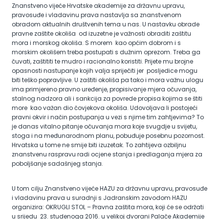
Znanstveno vijeće Hrvatske akademije za državnu upravu,
pravosuđe i vladavinu prava nastavlja sa znanstvenom
obradom aktualnih društvenih tema u nas. U nastavku obrade
pravne zaštite okoliša od izuzetne je važnosti obraditi zaštitu
mora i morskog okoliša. S morem kao općim dobrom i s
morskim okolišem treba postupati s dužnim oprezom. Treba ga
čuvati, zaštititi te mudro i racionalno koristiti. Prijete mu brojne
opasnosti nastupanje kojih valja spriječiti jer posljedice mogu
biti teško popravljive. U zaštiti okoliša pa tako i mora važnu ulogu
ima primjereno pravno uređenje, propisivanje mjera očuvanja,
stalnog nadzora ali i sankcija za povrede propisa kojima se štiti
more kao važan dio čovjekova okoliša. Udovoljava li postojeći
pravni okvir i način postupanja u vezi s njime tim zahtjevima? To
je danas vitalno pitanje očuvanja mora koje svugdje u svijetu,
stoga i na međunarodnom planu, pobuđuje posebnu pozornost.
Hrvatska u tome ne smije biti izuzetak. To zahtijeva ozbiljnu
znanstvenu raspravu radi ocjene stanja i predlaganja mjera za
poboljšanje sadašnjeg stanja.
U tom cilju Znanstveno vijeće HAZU za državnu upravu, pravosuđe
i vladavinu prava u suradnji s Jadranskim zavodom HAZU
organizira: OKRUGLI STOL – Pravna zaštita mora, koji će se održati
u srijedu 23. studenoga 2016. u velikoj dvorani Palače Akademije