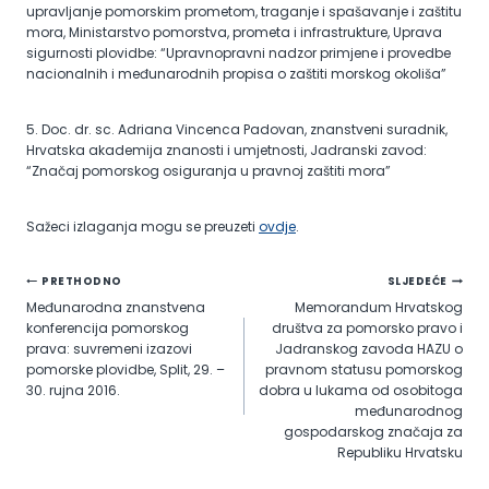
upravljanje pomorskim prometom, traganje i spašavanje i zaštitu
mora, Ministarstvo pomorstva, prometa i infrastrukture, Uprava
sigurnosti plovidbe: “Upravnopravni nadzor primjene i provedbe
nacionalnih i međunarodnih propisa o zaštiti morskog okoliša”
5. Doc. dr. sc. Adriana Vincenca Padovan, znanstveni suradnik,
Hrvatska akademija znanosti i umjetnosti, Jadranski zavod:
“Značaj pomorskog osiguranja u pravnoj zaštiti mora”
Sažeci izlaganja mogu se preuzeti
ovdje
.
Navigacija
PRETHODNO
SLJEDEĆE
Međunarodna znanstvena
Memorandum Hrvatskog
objava
konferencija pomorskog
društva za pomorsko pravo i
prava: suvremeni izazovi
Jadranskog zavoda HAZU o
pomorske plovidbe, Split, 29. –
pravnom statusu pomorskog
30. rujna 2016.
dobra u lukama od osobitoga
međunarodnog
gospodarskog značaja za
Republiku Hrvatsku