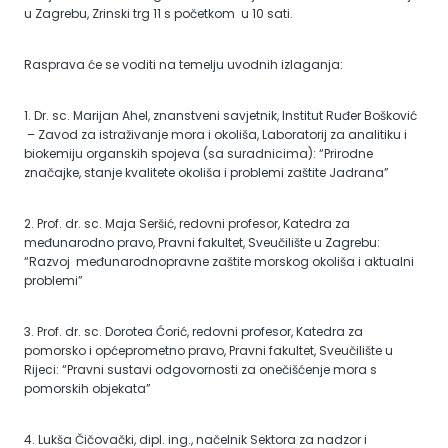
u Zagrebu, Zrinski trg 11 s početkom u 10 sati.
Rasprava će se voditi na temelju uvodnih izlaganja:
1. Dr. sc. Marijan Ahel, znanstveni savjetnik, Institut Ruđer Bošković
– Zavod za istraživanje mora i okoliša, Laboratorij za analitiku i
biokemiju organskih spojeva (sa suradnicima): “Prirodne
značajke, stanje kvalitete okoliša i problemi zaštite Jadrana”
2. Prof. dr. sc. Maja Seršić, redovni profesor, Katedra za
međunarodno pravo, Pravni fakultet, Sveučilište u Zagrebu:
“Razvoj međunarodnopravne zaštite morskog okoliša i aktualni
problemi”
3. Prof. dr. sc. Dorotea Ćorić, redovni profesor, Katedra za
pomorsko i općeprometno pravo, Pravni fakultet, Sveučilište u
Rijeci: “Pravni sustavi odgovornosti za onečišćenje mora s
pomorskih objekata”
4. Lukša Čičovački, dipl. ing., načelnik Sektora za nadzor i