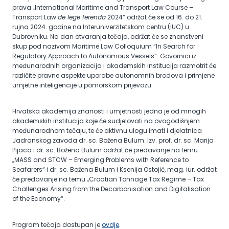
prava „International Maritime and Transport Law Course –
Transport Law
de lege ferenda
2024“ održat će se od 16. do 21.
rujna 2024. godine na Interuniverzitetskom centru (IUC) u
Dubrovniku. Na dan otvaranja tečaja, održat će se znanstveni
skup pod nazivom Maritime Law Colloquium “In Search for
Regulatory Approach to Autonomous Vessels“. Govornici iz
međunarodnih organizacija i akademskih institucija razmotrit će
različite pravne aspekte uporabe autonomnih brodova i primjene
umjetne inteligencije u pomorskom prijevozu.
Hrvatska akademija znanosti i umjetnosti jedna je od mnogih
akademskih institucija koje će sudjelovati na ovogodišnjem
međunarodnom tečaju, te će aktivnu ulogu imati i djelatnica
Jadranskog zavoda dr. sc. Božena Bulum. Izv. prof. dr. sc. Marija
Pijaca i dr. sc. Božena Bulum održat će predavanje na temu
„MASS and STCW – Emerging Problems with Reference to
Seafarers“ i dr. sc. Božena Bulum i Ksenija Ostojić, mag. iur. održat
će predavanje na temu „Croatian Tonnage Tax Regime – Tax
Challenges Arising from the Decarbonisation and Digitalisation
of the Economy“.
Program tečaja dostupan je
ovdje
.