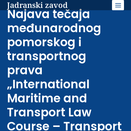
Jadranski zavod
Skip
to
Najava tečaja
content
međunarodnog
pomorskog i
transportnog
prava
„International
Maritime and
Transport Law
Course – Transport