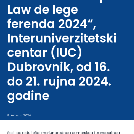
Law de lege
ferenda 2024“,
Interuniverzitetski
centar (IUC)
Dubrovnik, od 16.
do 21. rujna 2024.
godine
8. kolovoza 2024.
Šesti po redu tečaj međunarodnog pomorskog i transportnog