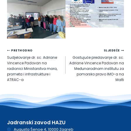
Navigacija
PRETHODNO
SLJEDEĆE
Sudjelovanje dr. sc. Adriane
Gostujuće predavanje dr. sc.
objava
Vincence Padovan na
Adriane Vincence Padovan na
radionici Ministarstva mora,
Međunarodnom institutu za
prometa i infrastrukture i
pomorsko pravo IMO-a na
ATRAC-a
Malti
Jadranski zavod HAZU
Augusta Šenoe 4, 10000 Zagreb