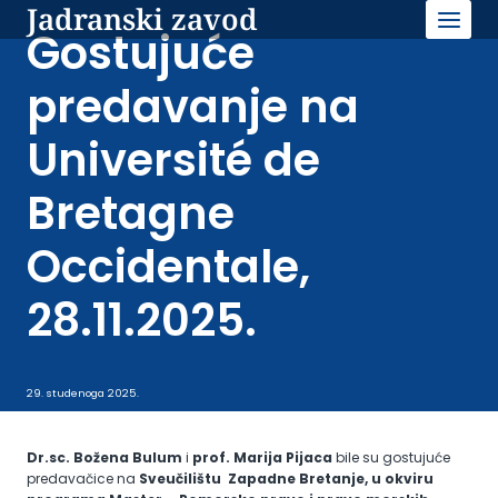
Jadranski zavod
Skip
to
Gostujuće
content
predavanje na
Université de
Bretagne
Occidentale,
28.11.2025.
29. studenoga 2025.
Dr.sc. Božena Bulum
i
prof. Marija Pijaca
bile su gostujuće
predavačice na
Sveučilištu Zapadne Bretanje, u okviru