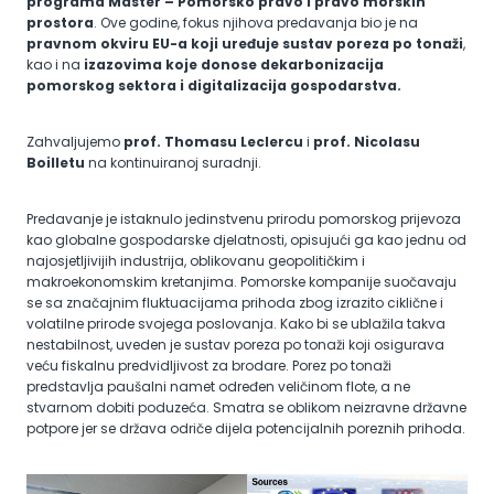
programa Master – Pomorsko pravo i pravo morskih
prostora
. Ove godine, fokus njihova predavanja bio je na
pravnom okviru EU-a koji uređuje sustav poreza po tonaži
,
kao i na
izazovima koje donose dekarbonizacija
pomorskog sektora i digitalizacija gospodarstva.
Zahvaljujemo
prof. Thomasu Leclercu
i
prof. Nicolasu
Boilletu
na kontinuiranoj suradnji.
Predavanje je istaknulo jedinstvenu prirodu pomorskog prijevoza
kao globalne gospodarske djelatnosti, opisujući ga kao jednu od
najosjetljivijih industrija, oblikovanu geopolitičkim i
makroekonomskim kretanjima. Pomorske kompanije suočavaju
se sa značajnim fluktuacijama prihoda zbog izrazito ciklične i
volatilne prirode svojega poslovanja. Kako bi se ublažila takva
nestabilnost, uveden je sustav poreza po tonaži koji osigurava
veću fiskalnu predvidljivost za brodare. Porez po tonaži
predstavlja paušalni namet određen veličinom flote, a ne
stvarnom dobiti poduzeća. Smatra se oblikom neizravne državne
potpore jer se država odriče dijela potencijalnih poreznih prihoda.