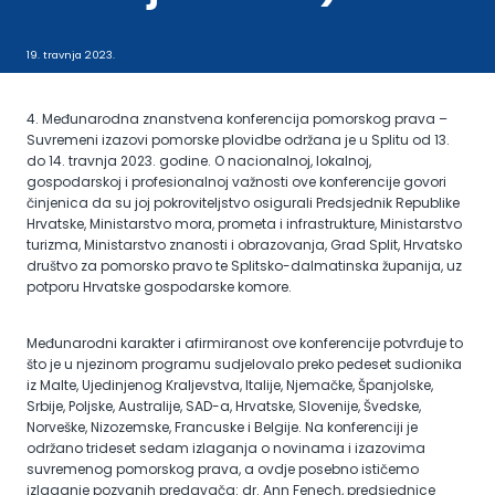
19. travnja 2023.
4. Međunarodna znanstvena konferencija pomorskog prava –
Suvremeni izazovi pomorske plovidbe održana je u Splitu od 13.
do 14. travnja 2023. godine. O nacionalnoj, lokalnoj,
gospodarskoj i profesionalnoj važnosti ove konferencije govori
činjenica da su joj pokroviteljstvo osigurali Predsjednik Republike
Hrvatske, Ministarstvo mora, prometa i infrastrukture, Ministarstvo
turizma, Ministarstvo znanosti i obrazovanja, Grad Split, Hrvatsko
društvo za pomorsko pravo te Splitsko-dalmatinska županija, uz
potporu Hrvatske gospodarske komore.
Međunarodni karakter i afirmiranost ove konferencije potvrđuje to
što je u njezinom programu sudjelovalo preko pedeset sudionika
iz Malte, Ujedinjenog Kraljevstva, Italije, Njemačke, Španjolske,
Srbije, Poljske, Australije, SAD-a, Hrvatske, Slovenije, Švedske,
Norveške, Nizozemske, Francuske i Belgije. Na konferenciji je
održano trideset sedam izlaganja o novinama i izazovima
suvremenog pomorskog prava, a ovdje posebno ističemo
izlaganje pozvanih predavača: dr. Ann Fenech, predsjednice