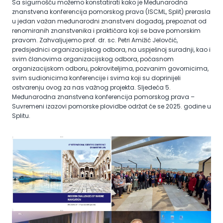
Sa sigurnošću možemo konstatirati kako je Međunarodna
znanstvena konferencija pomorskog prava (ISCML, Split) prerasla
u jedan važan međunarodni znanstveni događaj, prepoznat od
renomiranih znanstvenika i praktičara koji se bave pomorskim
pravom. Zahvaljujemo prof. dr. sc. Petri Amižić Jelovčić,
predsjednici organizacijskog odbora, na uspješnoj suradnji, kao i
svim članovima organizacijskog odbora, počasnom
organizacijskom odboru, pokroviteljima, pozvanim govornicima,
svim sudionicima konferencije i svima koji su doprinijeli
ostvarenju ovog za nas važnog projekta. Sljedeća 5.
Međunarodna znanstvena konferencija pomorskog prava –
Suvremeni izazovi pomorske plovidbe održat će se 2025. godine u
Splitu.