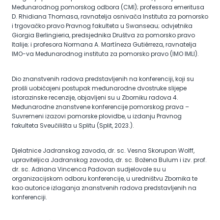
Međunarodnog pomorskog odbora (CMI); professora emeritusa
D. Rhidiana Thomasa, ravnatelja osnivača Instituta za pomorsko
i trgovačko pravo Pravnog fakulteta u Swanseau; odvjetnika
Giorgia Berlingieria, predsjednika Društva za pomorsko pravo
Italije; i profesora Normana A. Martíneza Gutiérreza, ravnatelja
IMO-va Međunarodnog instituta za pomorsko pravo (IMO IMLI).
Dio znanstvenih radova predstavljenih na konferenciji, koji su
prošli uobičajeni postupak međunarodne dvostruke slijepe
istorazinske recenzije, objavljeni su u Zborniku radova 4.
Međunarodne znanstvene konferencije pomorskog prava –
Suvremeni izazovi pomorske plovidbe, u izdanju Pravnog
fakulteta Sveučilišta u Splitu (Split, 2023.).
Djelatnice Jadranskog zavoda, dr. sc. Vesna Skorupan Wolff,
upraviteljica Jadranskog zavoda, dr. sc. Božena Bulum i izv. prof.
dr. sc. Adriana Vincenca Padovan sudjelovale su u
organizacijskom odboru konferencije, u uredništvu Zbornika te
kao autorice izlaganja znanstvenih radova predstavljenih na
konferenciji.