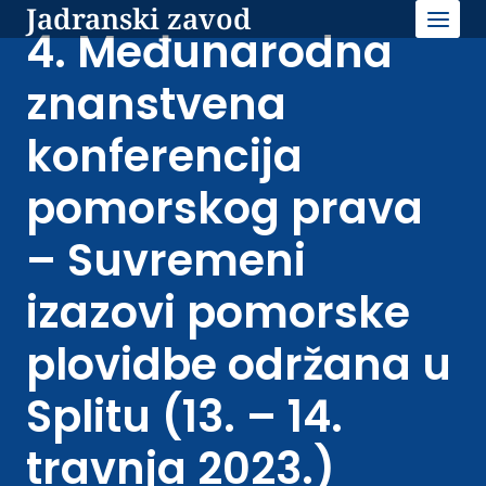
Jadranski zavod
Skip
to
4. Međunarodna
content
znanstvena
konferencija
pomorskog prava
– Suvremeni
izazovi pomorske
plovidbe održana u
Splitu (13. – 14.
travnja 2023.)