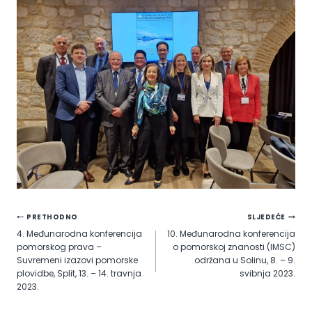
Navigacija
PRETHODNO
SLJEDEĆE
4. Međunarodna konferencija
10. Međunarodna konferencija
objava
pomorskog prava –
o pomorskoj znanosti (IMSC)
Suvremeni izazovi pomorske
održana u Solinu, 8. – 9.
plovidbe, Split, 13. – 14. travnja
svibnja 2023.
2023.