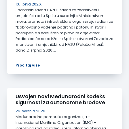
10. lipnja 2026.
Jadranski zavod HAZU i Zavod za znanstveni i
umjetnički rad u Splitu u suradnji s Ministarstvom
mora, prometa i infrastrukture organiziraju radionicu
“Dobrovoljno vađenje podrtina i potonulih stvari i
postupanje s napuštenim plovnim objektima“.
Radionica će se održati u Splitu, u dvorani Zavoda za
znanstveni i umjetnički rad HAZU (Palača Milesi),
dana 2. srpnja 2026.…
Pročitaj više
Usvojen novi Međunarodni kodeks
sigurnosti za autonomne brodove
26. svibnja 2026.
Međunarodna pomorska organizacija –
International Maritime Organization (IMO) –
intenzivno radi na razvoju regulatornog okvira za