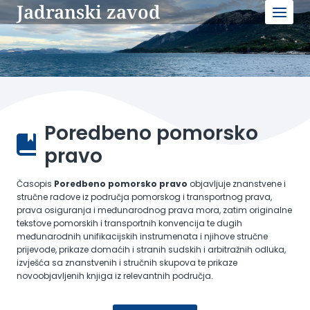
Jadranski zavod
Skip
to
content
Poredbeno pomorsko
pravo
Časopis
Poredbeno pomorsko pravo
objavljuje znanstvene i
stručne radove iz područja pomorskog i transportnog prava,
prava osiguranja i međunarodnog prava mora, zatim originalne
tekstove pomorskih i transportnih konvencija te dugih
međunarodnih unifikacijskih instrumenata i njihove stručne
prijevode, prikaze domaćih i stranih sudskih i arbitražnih odluka,
izvješća sa znanstvenih i stručnih skupova te prikaze
novoobjavljenih knjiga iz relevantnih područja.