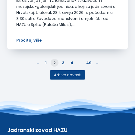
istraživanja njenih znanstveno-istraživačkih i
muzejsko-galerijskih jedinica, a koji su jedinstveni u
Hrvatskoj. U utorak 28. travnja 2026. s početkom u
8.30 sati u Zavodu za znanstveni i umjetnički rad
HAZU u Splitu (Palača Milesi),…
Pročitaj više
←
→
1
2
3
4
…
49
Arhiva novosti
Jadranski zavod HAZU