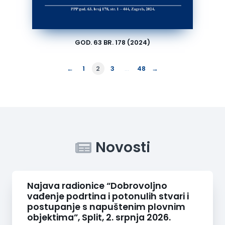
GOD. 63 BR. 178 (2024)
←
→
1
2
3
…
48
Novosti
Najava radionice “Dobrovoljno
vađenje podrtina i potonulih stvari i
postupanje s napuštenim plovnim
objektima”, Split, 2. srpnja 2026.