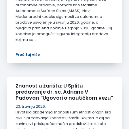
autonomne brodove, poznate kao Maritime
Autonomous Surface Ships (MASS). Novi
Međunarodni kodeks sigurnosti za autonomne
brodove usvojen je u svibnju 2026. godine, a
njegova primjena počinje 1. srpnja 2026. godine. Cilj
kodeksa je omogućiti sigurnu integraciju brodova
kojima se…
Pročitaj više
Znanost u žarištu: U Splitu
predavanje dr. sc. Adriane V.
Padovan “Ugovori o nautičkom vezu”
23. travnja 2026.
Hrvatska akademija znanosti i umjetnosti organizira
ciklus predavanja Znanost u žarištu kojima je cilj na
zanimljiv i pristupačan način predstaviti rezultate